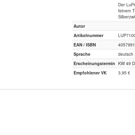
Der LuPr
feinem T
Silberzwi
Autor
Artikelnummer
LUP710
EAN / ISBN
4057991
Sprache
deutsch
Erscheinungstermin
KW 49 D
Empfohlener VK
3,95 €