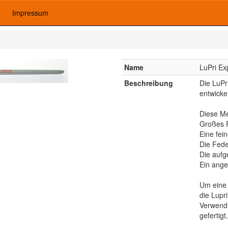
Impressum
Name
LuPri Ex
Beschreibung
Die LuPr
entwicke
Diese Me
Großes F
Eine fein
Die Fede
Die aufg
Ein ange
Um eine 
die Lupr
Verwendu
gefertigt.